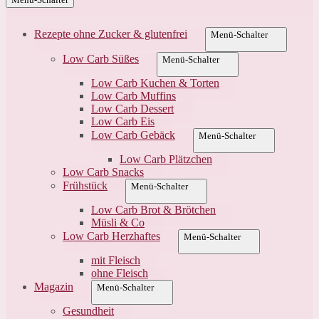
Rezepte ohne Zucker & glutenfrei
Menü-Schalter
Low Carb Süßes
Menü-Schalter
Low Carb Kuchen & Torten
Low Carb Muffins
Low Carb Dessert
Low Carb Eis
Low Carb Gebäck
Menü-Schalter
Low Carb Plätzchen
Low Carb Snacks
Frühstück
Menü-Schalter
Low Carb Brot & Brötchen
Müsli & Co
Low Carb Herzhaftes
Menü-Schalter
mit Fleisch
ohne Fleisch
Magazin
Menü-Schalter
Gesundheit