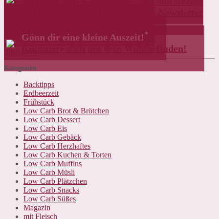
Verpasse kein Gesundheit-Tipp und Rezept
mehr! Melde dich direkt zu meinem Newsletter
an und erhalte ein Dankeschön!
*
Gönn dir eine kleine Auszeit!
Kümmere dich um dein Wohlbefinden!
Kategorien
Backtipps
Erdbeerzeit
Frühstück
Low Carb Brot & Brötchen
Low Carb Dessert
Low Carb Eis
Low Carb Gebäck
Low Carb Herzhaftes
Low Carb Kuchen & Torten
Low Carb Muffins
Low Carb Müsli
Low Carb Plätzchen
Low Carb Snacks
Low Carb Süßes
Magazin
mit Fleisch