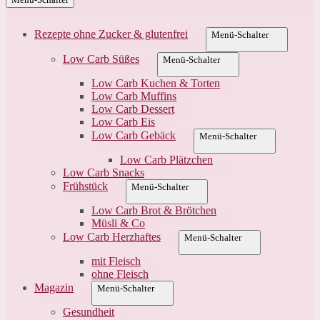
Rezepte ohne Zucker & glutenfrei
Menü-Schalter
Low Carb Süßes
Menü-Schalter
Low Carb Kuchen & Torten
Low Carb Muffins
Low Carb Dessert
Low Carb Eis
Low Carb Gebäck
Menü-Schalter
Low Carb Plätzchen
Low Carb Snacks
Frühstück
Menü-Schalter
Low Carb Brot & Brötchen
Müsli & Co
Low Carb Herzhaftes
Menü-Schalter
mit Fleisch
ohne Fleisch
Magazin
Menü-Schalter
Gesundheit