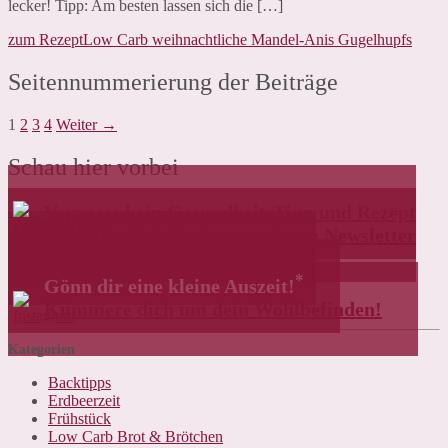
lecker! Tipp: Am besten lassen sich die […]
zum Rezept
Low Carb weihnachtliche Mandel-Anis Gugelhupfs
Seitennummerierung der Beiträge
1
2
3
4
Weiter →
Schau hier vorbei
Verpasse kein Gesundheit-Tipp und Rezept
mehr! Melde dich direkt zu meinem Newsletter
an und erhalte ein Dankeschön!
*
Gönn dir eine kleine Auszeit!
Kümmere dich um dein Wohlbefinden!
Kategorien
Backtipps
Erdbeerzeit
Frühstück
Low Carb Brot & Brötchen