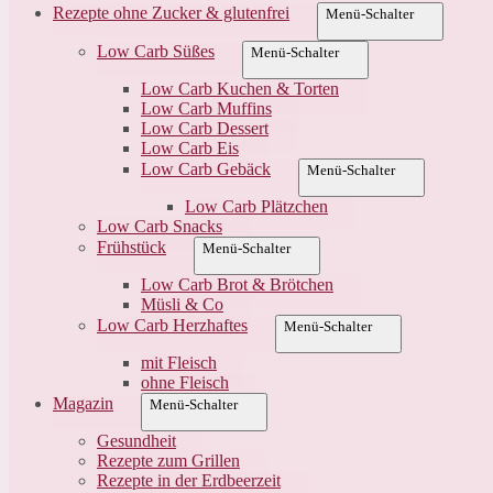
Rezepte ohne Zucker & glutenfrei
Menü-Schalter
Low Carb Süßes
Menü-Schalter
Low Carb Kuchen & Torten
Low Carb Muffins
Low Carb Dessert
Low Carb Eis
Low Carb Gebäck
Menü-Schalter
Low Carb Plätzchen
Low Carb Snacks
Frühstück
Menü-Schalter
Low Carb Brot & Brötchen
Müsli & Co
Low Carb Herzhaftes
Menü-Schalter
mit Fleisch
ohne Fleisch
Magazin
Menü-Schalter
Gesundheit
Rezepte zum Grillen
Rezepte in der Erdbeerzeit