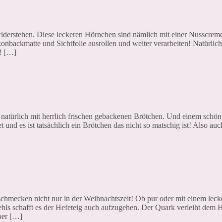
rstehen. Diese leckeren Hörnchen sind nämlich mit einer Nusscreme g
likonbackmatte und Sichtfolie ausrollen und weiter verarbeiten! Natürlic
n! […]
 natürlich mit herrlich frischen gebackenen Brötchen. Und einem schö
 und es ist tatsächlich ein Brötchen das nicht so matschig ist! Also au
mecken nicht nur in der Weihnachtszeit! Ob pur oder mit einem leck
ls schafft es der Hefeteig auch aufzugehen. Der Quark verleiht dem H
ber […]