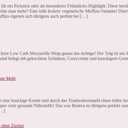
 für ein Picknick oder als besonderes Frühstücks-Highlight. Diese herz
chte man mehr? Eine tolle leckere vegetarische Muffins-Variante! Dur
ffins eigenen sich übrigens auch perfekt bei […]
leckere Low Carb Mozzarella Wrap genau das richtige! Der Teig ist aus 
ps sind belegt mit gekochtem Schinken, Currycreme und knackigem Ge
at eine knackige Kruste und durch das Traubenkernmehl einen tollen he
per viele gesunde Nährstoffe! Das von Biotiva ist übrigens perfekt z
[…]