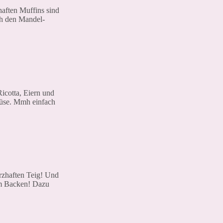
haften Muffins sind
ch den Mandel-
Ricotta, Eiern und
müse. Mmh einfach
rzhaften Teig! Und
um Backen! Dazu