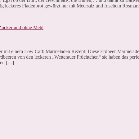
ön!!! Egal ob der Duft, der Geschmack, die Blüten,… und damit zu Back
uffig leckeres Fladenbrot gewürzt nur mit Meersalz und frischem Rosmar
 her mit einem Low Carb Marmeladen Rezept! Diese Erdbeer-Marmelad
n Erdbeeren von den leckeren „Wetterauer Früchtchen“ sie haben das per
ten […]