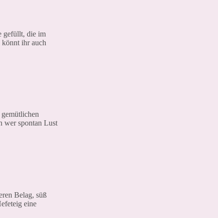
efüllt, die im
h könnt ihr auch
n gemütlichen
ch wer spontan Lust
eren Belag, süß
efeteig eine