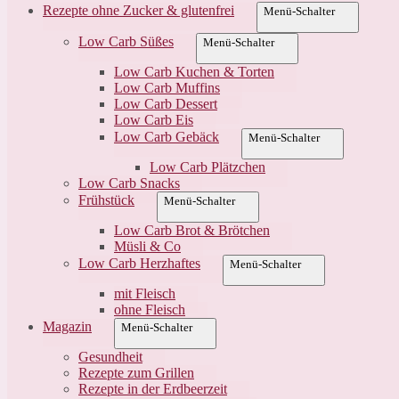
Rezepte ohne Zucker & glutenfrei
Menü-Schalter
Low Carb Süßes
Menü-Schalter
Low Carb Kuchen & Torten
Low Carb Muffins
Low Carb Dessert
Low Carb Eis
Low Carb Gebäck
Menü-Schalter
Low Carb Plätzchen
Low Carb Snacks
Frühstück
Menü-Schalter
Low Carb Brot & Brötchen
Müsli & Co
Low Carb Herzhaftes
Menü-Schalter
mit Fleisch
ohne Fleisch
Magazin
Menü-Schalter
Gesundheit
Rezepte zum Grillen
Rezepte in der Erdbeerzeit