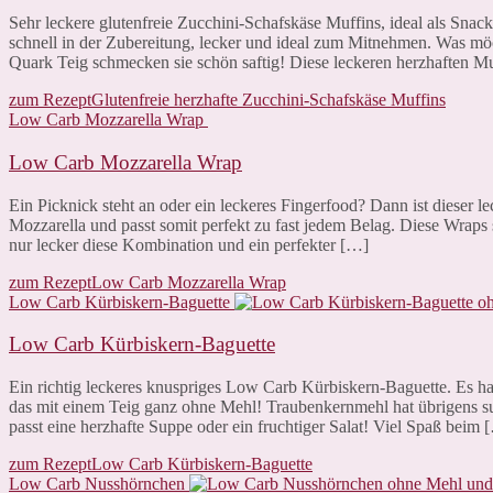
Sehr leckere glutenfreie Zucchini-Schafskäse Muffins, ideal als Snack
schnell in der Zubereitung, lecker und ideal zum Mitnehmen. Was mö
Quark Teig schmecken sie schön saftig! Diese leckeren herzhaften Mu
zum Rezept
Glutenfreie herzhafte Zucchini-Schafskäse Muffins
Low Carb Mozzarella Wrap
Low Carb Mozzarella Wrap
Ein Picknick steht an oder ein leckeres Fingerfood? Dann ist dieser 
Mozzarella und passt somit perfekt zu fast jedem Belag. Diese Wra
nur lecker diese Kombination und ein perfekter […]
zum Rezept
Low Carb Mozzarella Wrap
Low Carb Kürbiskern-Baguette
Low Carb Kürbiskern-Baguette
Ein richtig leckeres knuspriges Low Carb Kürbiskern-Baguette. Es h
das mit einem Teig ganz ohne Mehl! Traubenkernmehl hat übrigens su
passt eine herzhafte Suppe oder ein fruchtiger Salat! Viel Spaß beim 
zum Rezept
Low Carb Kürbiskern-Baguette
Low Carb Nusshörnchen