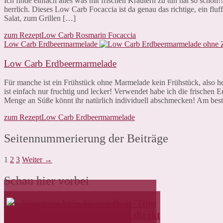
Ich finde einfach alles was mit frischen Kräutern zu tun hat so sch
herrlich. Dieses Low Carb Focaccia ist da genau das richtige, ein fl
Salat, zum Grillen […]
zum Rezept
Low Carb Rosmarin Focaccia
Low Carb Erdbeermarmelade
Low Carb Erdbeermarmelade
Für manche ist ein Frühstück ohne Marmelade kein Frühstück, also
ist einfach nur fruchtig und lecker! Verwendet habe ich die frische
Menge an Süße könnt ihr natürlich individuell abschmecken! Am bes
zum Rezept
Low Carb Erdbeermarmelade
Seitennummerierung der Beiträge
1
2
3
Weiter →
Schau hier vorbei
Verpasse kein Gesundheit-Tipp
und Rezept mehr! Melde dich direkt