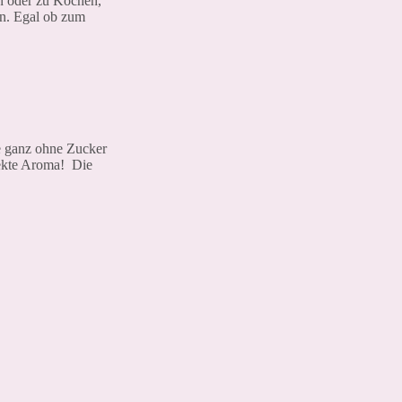
en oder zu Kochen,
in. Egal ob zum
e ganz ohne Zucker
fekte Aroma! Die