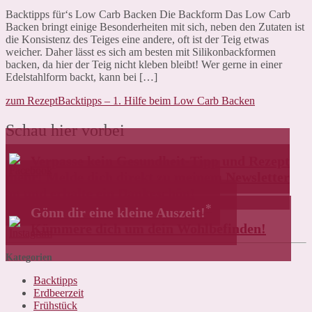
Backtipps für‘s Low Carb Backen Die Backform Das Low Carb
Backen bringt einige Besonderheiten mit sich, neben den Zutaten ist
die Konsistenz des Teiges eine andere, oft ist der Teig etwas
weicher. Daher lässt es sich am besten mit Silikonbackformen
backen, da hier der Teig nicht kleben bleibt! Wer gerne in einer
Edelstahlform backt, kann bei […]
zum Rezept
Backtipps – 1. Hilfe beim Low Carb Backen
Schau hier vorbei
Verpasse kein Gesundheit-Tipp und Rezept
mehr! Melde dich direkt zu meinem Newsletter
an und erhalte ein Dankeschön!
*
Gönn dir eine kleine Auszeit!
Kümmere dich um dein Wohlbefinden!
Kategorien
Backtipps
Erdbeerzeit
Frühstück