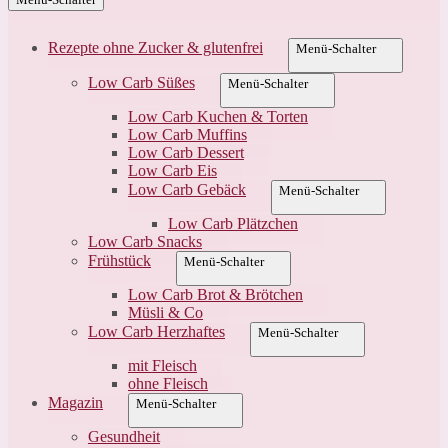
Rezepte ohne Zucker & glutenfrei
Menü-Schalter
Low Carb Süßes
Menü-Schalter
Low Carb Kuchen & Torten
Low Carb Muffins
Low Carb Dessert
Low Carb Eis
Low Carb Gebäck
Menü-Schalter
Low Carb Plätzchen
Low Carb Snacks
Frühstück
Menü-Schalter
Low Carb Brot & Brötchen
Müsli & Co
Low Carb Herzhaftes
Menü-Schalter
mit Fleisch
ohne Fleisch
Magazin
Menü-Schalter
Gesundheit