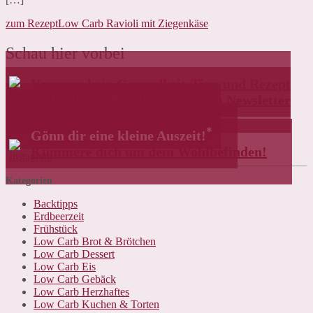
zum Rezept
Low Carb Ravioli mit Ziegenkäse
Schau hier vorbei
Verpasse kein Gesundheit-Tipp und Rezept
mehr! Melde dich direkt zu meinem Newsletter
an und erhalte ein Dankeschön!
*
Gönn dir eine kleine Auszeit!
Kümmere dich um dein Wohlbefinden!
Kategorien
Backtipps
Erdbeerzeit
Frühstück
Low Carb Brot & Brötchen
Low Carb Dessert
Low Carb Eis
Low Carb Gebäck
Low Carb Herzhaftes
Low Carb Kuchen & Torten