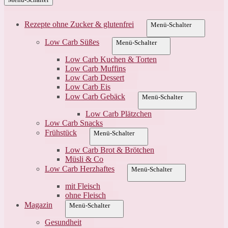
Rezepte ohne Zucker & glutenfrei
Menü-Schalter
Low Carb Süßes
Menü-Schalter
Low Carb Kuchen & Torten
Low Carb Muffins
Low Carb Dessert
Low Carb Eis
Low Carb Gebäck
Menü-Schalter
Low Carb Plätzchen
Low Carb Snacks
Frühstück
Menü-Schalter
Low Carb Brot & Brötchen
Müsli & Co
Low Carb Herzhaftes
Menü-Schalter
mit Fleisch
ohne Fleisch
Magazin
Menü-Schalter
Gesundheit