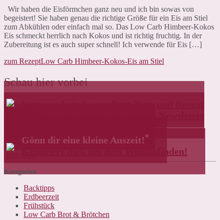
Wir haben die Eisförmchen ganz neu und ich bin sowas von
begeistert! Sie haben genau die richtige Größe für ein Eis am Stiel
zum Abkühlen oder einfach mal so. Das Low Carb Himbeer-Kokos
Eis schmeckt herrlich nach Kokos und ist richtig fruchtig. In der
Zubereitung ist es auch super schnell! Ich verwende für Eis […]
zum Rezept
Low Carb Himbeer-Kokos-Eis am Stiel
Schau hier vorbei
Verpasse kein Gesundheit-Tipp und Rezept
mehr! Melde dich direkt zu meinem Newsletter
an und erhalte ein Dankeschön!
*
Gönn dir eine kleine Auszeit!
Kümmere dich um dein Wohlbefinden!
Kategorien
Backtipps
Erdbeerzeit
Frühstück
Low Carb Brot & Brötchen