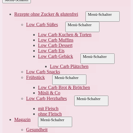
Rezepte ohne Zucker & glutenfrei
Menü-Schalter
Low Carb Süßes
Menü-Schalter
Low Carb Kuchen & Torten
Low Carb Muffins
Low Carb Dessert
Low Carb Eis
Low Carb Gebäck
Menü-Schalter
Low Carb Plätzchen
Low Carb Snacks
Frühstück
Menü-Schalter
Low Carb Brot & Brötchen
Müsli & Co
Low Carb Herzhaftes
Menü-Schalter
mit Fleisch
ohne Fleisch
Magazin
Menü-Schalter
Gesundheit