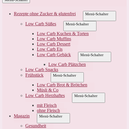
Rezepte ohne Zucker & glutenfrei
Menü-Schalter
Low Carb Süßes
Menü-Schalter
Low Carb Kuchen & Torten
Low Carb Muffins
Low Carb Dessert
Low Carb Eis
Low Carb Gebäck
Menü-Schalter
Low Carb Plätzchen
Low Carb Snacks
Frühstück
Menü-Schalter
Low Carb Brot & Brötchen
Müsli & Co
Low Carb Herzhaftes
Menü-Schalter
mit Fleisch
ohne Fleisch
Magazin
Menü-Schalter
Gesundheit