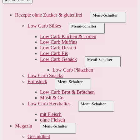
Rezepte ohne Zucker & glutenfrei
Menü-Schalter
Low Carb Süßes
Menü-Schalter
Low Carb Kuchen & Torten
Low Carb Muffins
Low Carb Dessert
Low Carb Eis
Low Carb Gebäck
Menü-Schalter
Low Carb Plätzchen
Low Carb Snacks
Frühstück
Menü-Schalter
Low Carb Brot & Brötchen
Müsli & Co
Low Carb Herzhaftes
Menü-Schalter
mit Fleisch
ohne Fleisch
Magazin
Menü-Schalter
Gesundheit