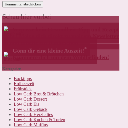
Schau hier vorbei
Verpasse kein Gesundheit-Tipp und Rezept
mehr! Melde dich direkt zu meinem Newsletter
an und erhalte ein Dankeschön!
*
Gönn dir eine kleine Auszeit!
Kümmere dich um dein Wohlbefinden!
Kategorien
Backtipps
Erdbeerzeit
Frühstück
Low Carb Brot & Brötchen
Low Carb Dessert
Low Carb Eis
Low Carb Gebäck
Low Carb Herzhaftes
Low Carb Kuchen & Torten
Low Carb Muffins