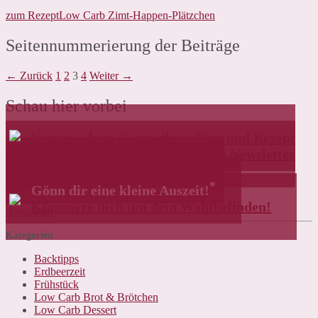
zum Rezept
Low Carb Zimt-Happen-Plätzchen
Seitennummerierung der Beiträge
← Zurück
1
2
3
4
Weiter →
Schau hier vorbei
Verpasse kein Gesundheit-Tipp und Rezept
mehr! Melde dich direkt zu meinem Newsletter
an und erhalte ein Dankeschön!
*
Gönn dir eine kleine Auszeit!
Kümmere dich um dein Wohlbefinden!
Kategorien
Backtipps
Erdbeerzeit
Frühstück
Low Carb Brot & Brötchen
Low Carb Dessert