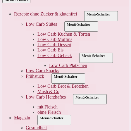
Rezepte ohne Zucker & glutenfrei
Menü-Schalter
Low Carb Süßes
Menü-Schalter
Low Carb Kuchen & Torten
Low Carb Muffins
Low Carb Dessert
Low Carb Eis
Low Carb Gebäck
Menü-Schalter
Low Carb Plätzchen
Low Carb Snacks
Frühstück
Menü-Schalter
Low Carb Brot & Brötchen
Müsli & Co
Low Carb Herzhaftes
Menü-Schalter
mit Fleisch
ohne Fleisch
Magazin
Menü-Schalter
Gesundheit