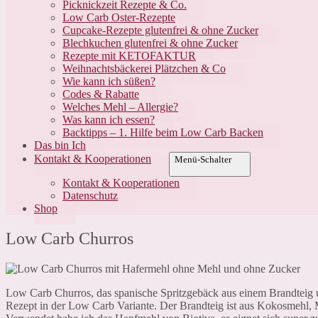
Picknickzeit Rezepte & Co.
Low Carb Oster-Rezepte
Cupcake-Rezepte glutenfrei & ohne Zucker
Blechkuchen glutenfrei & ohne Zucker
Rezepte mit KETOFAKTUR
Weihnachtsbäckerei Plätzchen & Co
Wie kann ich süßen?
Codes & Rabatte
Welches Mehl – Allergie?
Was kann ich essen?
Backtipps – 1. Hilfe beim Low Carb Backen
Das bin Ich
Kontakt & Kooperationen
Menü-Schalter
Kontakt & Kooperationen
Datenschutz
Shop
Low Carb Churros
Low Carb Churros, das spanische Spritzgebäck aus einem Brandteig un
Rezept in der Low Carb Variante. Der Brandteig ist aus Kokosmehl,