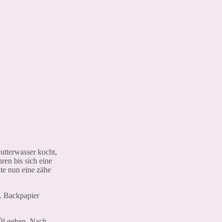
utterwasser kocht,
en bis sich eine
te nun eine zähe
. Backpapier
 Öl geben. Nach