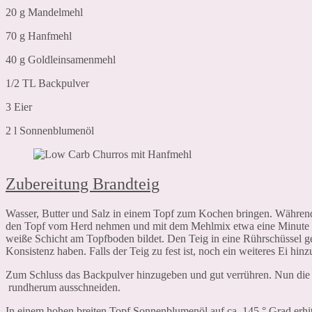
20 g Mandelmehl
70 g Hanfmehl
40 g Goldleinsamenmehl
1/2 TL Backpulver
3 Eier
2 l Sonnenblumenöl
Zubereitung Brandteig
Wasser, Butter und Salz in einem Topf zum Kochen bringen. Während
den Topf vom Herd nehmen und mit dem Mehlmix etwa eine Minute ver
weiße Schicht am Topfboden bildet. Den Teig in eine Rührschüssel ge
Konsistenz haben. Falls der Teig zu fest ist, noch ein weiteres Ei hin
Zum Schluss das Backpulver hinzugeben und gut verrühren. Nun die M
rundherum ausschneiden.
In einem hohen breiten Topf Sonnenblumenöl auf ca. 145 ° Grad erhi