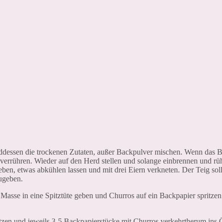
dessen die trockenen Zutaten, außer Backpulver mischen. Wenn das B
rühren. Wieder auf den Herd stellen und solange einbrennen und rühr
ben, etwas abkühlen lassen und mit drei Eiern verkneten. Der Teig soll
zugeben.
asse in eine Spitztüte geben und Churros auf ein Backpapier spritzen
tzen und jeweils 3-5 Backpapierstücke mit Churros verkehrtherum ins