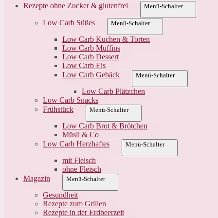
Rezepte ohne Zucker & glutenfrei
Menü-Schalter
Low Carb Süßes
Menü-Schalter
Low Carb Kuchen & Torten
Low Carb Muffins
Low Carb Dessert
Low Carb Eis
Low Carb Gebäck
Menü-Schalter
Low Carb Plätzchen
Low Carb Snacks
Frühstück
Menü-Schalter
Low Carb Brot & Brötchen
Müsli & Co
Low Carb Herzhaftes
Menü-Schalter
mit Fleisch
ohne Fleisch
Magazin
Menü-Schalter
Gesundheit
Rezepte zum Grillen
Rezepte in der Erdbeerzeit