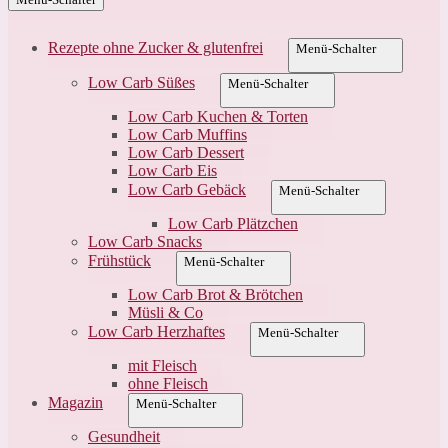
Rezepte ohne Zucker & glutenfrei
Menü-Schalter
Low Carb Süßes
Menü-Schalter
Low Carb Kuchen & Torten
Low Carb Muffins
Low Carb Dessert
Low Carb Eis
Low Carb Gebäck
Menü-Schalter
Low Carb Plätzchen
Low Carb Snacks
Frühstück
Menü-Schalter
Low Carb Brot & Brötchen
Müsli & Co
Low Carb Herzhaftes
Menü-Schalter
mit Fleisch
ohne Fleisch
Magazin
Menü-Schalter
Gesundheit