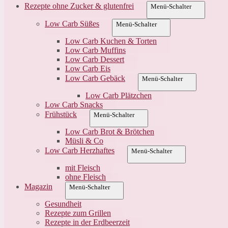
Rezepte ohne Zucker & glutenfrei
Menü-Schalter
Low Carb Süßes
Menü-Schalter
Low Carb Kuchen & Torten
Low Carb Muffins
Low Carb Dessert
Low Carb Eis
Low Carb Gebäck
Menü-Schalter
Low Carb Plätzchen
Low Carb Snacks
Frühstück
Menü-Schalter
Low Carb Brot & Brötchen
Müsli & Co
Low Carb Herzhaftes
Menü-Schalter
mit Fleisch
ohne Fleisch
Magazin
Menü-Schalter
Gesundheit
Rezepte zum Grillen
Rezepte in der Erdbeerzeit