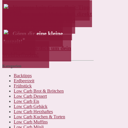
Verpasse kein Gesundheit-Tipp
und Rezept mehr! Melde dich direkt
zu meinem Newsletter an und
erhalte ein Dankeschön!
Gönn dir eine kleine
*
Auszeit!
Kümmere dich um dein
Wohlbefinden!
Kategorien
Backtipps
Erdbeerzeit
Frühstück
Low Carb Brot & Brötchen
Low Carb Dessert
Low Carb Eis
Low Carb Gebäck
Low Carb Herzhaftes
Low Carb Kuchen & Torten
Low Carb Muffins
Low Carb Müsli