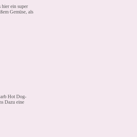
 hier ein super
üßem Gemüse, als
Carb Hot Dog-
uns Dazu eine