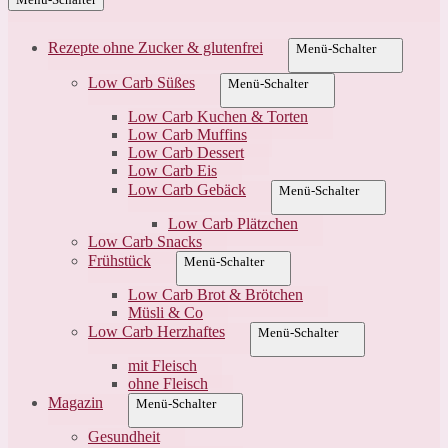
Rezepte ohne Zucker & glutenfrei
Menü-Schalter
Low Carb Süßes
Menü-Schalter
Low Carb Kuchen & Torten
Low Carb Muffins
Low Carb Dessert
Low Carb Eis
Low Carb Gebäck
Menü-Schalter
Low Carb Plätzchen
Low Carb Snacks
Frühstück
Menü-Schalter
Low Carb Brot & Brötchen
Müsli & Co
Low Carb Herzhaftes
Menü-Schalter
mit Fleisch
ohne Fleisch
Magazin
Menü-Schalter
Gesundheit