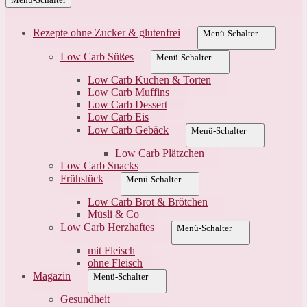
Rezepte ohne Zucker & glutenfrei
Menü-Schalter
Low Carb Süßes
Menü-Schalter
Low Carb Kuchen & Torten
Low Carb Muffins
Low Carb Dessert
Low Carb Eis
Low Carb Gebäck
Menü-Schalter
Low Carb Plätzchen
Low Carb Snacks
Frühstück
Menü-Schalter
Low Carb Brot & Brötchen
Müsli & Co
Low Carb Herzhaftes
Menü-Schalter
mit Fleisch
ohne Fleisch
Magazin
Menü-Schalter
Gesundheit