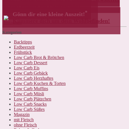
an und erhalte ein Dankeschön!
*
Gönn dir eine kleine Auszeit!
Kümmere dich um dein Wohlbefinden!
Kategorien
Backtipps
Erdbeerzeit
Frühstück
Low Carb Brot & Brötchen
Low Carb Dessert
Low Carb Eis
Low Carb Gebäck
Low Carb Herzhaftes
Low Carb Kuchen & Torten
Low Carb Muffins
Low Carb Müsli
Low Carb Plätzchen
Low Carb Snacks
Low Carb Süßes
Magazin
mit Fleisch
ohne Fleisch