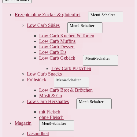
Rezepte ohne Zucker & glutenfrei
Menü-Schalter
Low Carb Süßes
Menü-Schalter
Low Carb Kuchen & Torten
Low Carb Muffins
Low Carb Dessert
Low Carb Eis
Low Carb Gebäck
Menü-Schalter
Low Carb Plätzchen
Low Carb Snacks
Frühstück
Menü-Schalter
Low Carb Brot & Brötchen
Müsli & Co
Low Carb Herzhaftes
Menü-Schalter
mit Fleisch
ohne Fleisch
Magazin
Menü-Schalter
Gesundheit