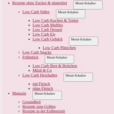
Rezepte ohne Zucker & glutenfrei
Menü-Schalter
Low Carb Süßes
Menü-Schalter
Low Carb Kuchen & Torten
Low Carb Muffins
Low Carb Dessert
Low Carb Eis
Low Carb Gebäck
Menü-Schalter
Low Carb Plätzchen
Low Carb Snacks
Frühstück
Menü-Schalter
Low Carb Brot & Brötchen
Müsli & Co
Low Carb Herzhaftes
Menü-Schalter
mit Fleisch
ohne Fleisch
Magazin
Menü-Schalter
Gesundheit
Rezepte zum Grillen
Rezepte in der Erdbeerzeit