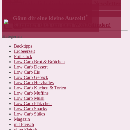
mehr! Melde dich direkt zu meinem Newsletter
an und erhalte ein Dankeschön!
*
Gönn dir eine kleine Auszeit!
Kümmere dich um dein Wohlbefinden!
Kategorien
Backtipps
Erdbeerzeit
Frühstück
Low Carb Brot & Brötchen
Low Carb Dessert
Low Carb Eis
Low Carb Gebäck
Low Carb Herzhaftes
Low Carb Kuchen & Torten
Low Carb Muffins
Low Carb Müsli
Low Carb Plätzchen
Low Carb Snacks
Low Carb Süßes
Magazin
mit Fleisch
ohne Fleisch