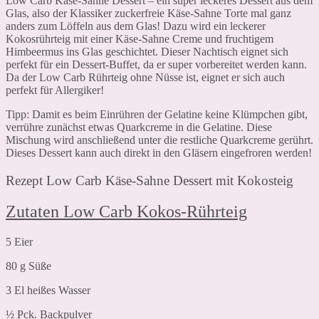
Low Carb Käse-Sahne Dessert – ein super leckeres Dessert aus dem
Glas, also der Klassiker zuckerfreie Käse-Sahne Torte mal ganz
anders zum Löffeln aus dem Glas! Dazu wird ein leckerer
Kokosrührteig mit einer Käse-Sahne Creme und fruchtigem
Himbeermus ins Glas geschichtet. Dieser Nachtisch eignet sich
perfekt für ein Dessert-Buffet, da er super vorbereitet werden kann.
Da der Low Carb Rührteig ohne Nüsse ist, eignet er sich auch
perfekt für Allergiker!
Tipp: Damit es beim Einrühren der Gelatine keine Klümpchen gibt,
verrühre zunächst etwas Quarkcreme in die Gelatine. Diese
Mischung wird anschließend unter die restliche Quarkcreme gerührt.
Dieses Dessert kann auch direkt in den Gläsern eingefroren werden!
Rezept Low Carb Käse-Sahne Dessert mit Kokosteig
Zutaten Low Carb Kokos-Rührteig
5 Eier
80 g Süße
3 El heißes Wasser
½ Pck. Backpulver