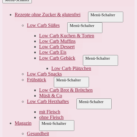
Rezepte ohne Zucker & glutenfrei
Menü-Schalter
Low Carb Süßes
Menü-Schalter
Low Carb Kuchen & Torten
Low Carb Muffins
Low Carb Dessert
Low Carb Eis
Low Carb Gebäck
Menü-Schalter
Low Carb Plätzchen
Low Carb Snacks
Frühstück
Menü-Schalter
Low Carb Brot & Brötchen
Müsli & Co
Low Carb Herzhaftes
Menü-Schalter
mit Fleisch
ohne Fleisch
Magazin
Menü-Schalter
Gesundheit