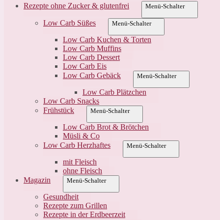
Rezepte ohne Zucker & glutenfrei
Menü-Schalter
Low Carb Süßes
Menü-Schalter
Low Carb Kuchen & Torten
Low Carb Muffins
Low Carb Dessert
Low Carb Eis
Low Carb Gebäck
Menü-Schalter
Low Carb Plätzchen
Low Carb Snacks
Frühstück
Menü-Schalter
Low Carb Brot & Brötchen
Müsli & Co
Low Carb Herzhaftes
Menü-Schalter
mit Fleisch
ohne Fleisch
Magazin
Menü-Schalter
Gesundheit
Rezepte zum Grillen
Rezepte in der Erdbeerzeit