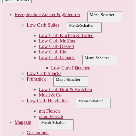
Rezepte ohne Zucker & glutenfrei
Menü-Schalter
Low Carb Süßes
Menü-Schalter
Low Carb Kuchen & Torten
Low Carb Muffins
Low Carb Dessert
Low Carb Eis
Low Carb Gebäck
Menü-Schalter
Low Carb Plätzchen
Low Carb Snacks
Frühstück
Menü-Schalter
Low Carb Brot & Brötchen
Müsli & Co
Low Carb Herzhaftes
Menü-Schalter
mit Fleisch
ohne Fleisch
Magazin
Menü-Schalter
Gesundheit