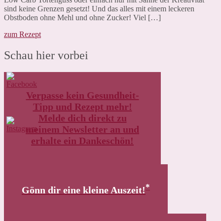
sind keine Grenzen gesetzt! Und das alles mit einem leckeren
Obstboden ohne Mehl und ohne Zucker! Viel […]
Low
zum Rezept
Carb
Grundrezept
Schau hier vorbei
Obstboden
Verpasse kein Gesundheit-
Tipp und Rezept mehr!
Melde dich direkt zu
meinem Newsletter an und
erhalte ein Dankeschön!
*
Gönn dir eine kleine Auszeit!