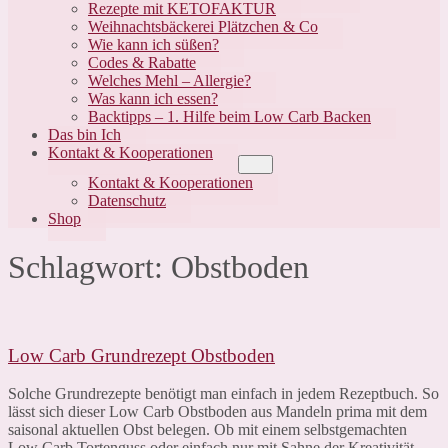
Rezepte mit KETOFAKTUR
Weihnachtsbäckerei Plätzchen & Co
Wie kann ich süßen?
Codes & Rabatte
Welches Mehl – Allergie?
Was kann ich essen?
Backtipps – 1. Hilfe beim Low Carb Backen
Das bin Ich
Kontakt & Kooperationen
Menü-
Schalter
Kontakt & Kooperationen
Datenschutz
Shop
Schlagwort:
Obstboden
Low
Carb
Grundrezept
Low Carb Grundrezept Obstboden
Obstboden
Solche Grundrezepte benötigt man einfach in jedem Rezeptbuch. So
lässt sich dieser Low Carb Obstboden aus Mandeln prima mit dem
saisonal aktuellen Obst belegen. Ob mit einem selbstgemachten
Low Carb Tortenguss oder einfach nur mit Sahne der Kreativität