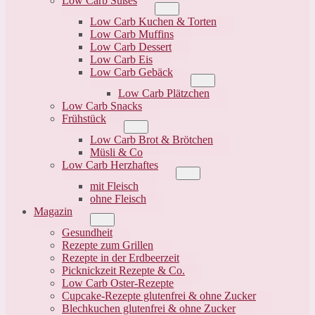
Low Carb Süßes
Menü-
Schalter
Low Carb Kuchen & Torten
Low Carb Muffins
Low Carb Dessert
Low Carb Eis
Low Carb Gebäck
Menü-
Schalter
Low Carb Plätzchen
Low Carb Snacks
Frühstück
Menü-
Schalter
Low Carb Brot & Brötchen
Müsli & Co
Low Carb Herzhaftes
Menü-
Schalter
mit Fleisch
ohne Fleisch
Magazin
Menü-
Schalter
Gesundheit
Rezepte zum Grillen
Rezepte in der Erdbeerzeit
Picknickzeit Rezepte & Co.
Low Carb Oster-Rezepte
Cupcake-Rezepte glutenfrei & ohne Zucker
Blechkuchen glutenfrei & ohne Zucker