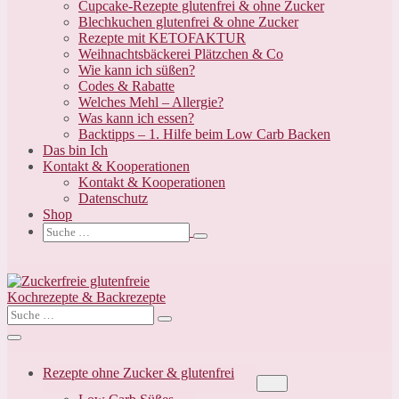
Cupcake-Rezepte glutenfrei & ohne Zucker
Blechkuchen glutenfrei & ohne Zucker
Rezepte mit KETOFAKTUR
Weihnachtsbäckerei Plätzchen & Co
Wie kann ich süßen?
Codes & Rabatte
Welches Mehl – Allergie?
Was kann ich essen?
Backtipps – 1. Hilfe beim Low Carb Backen
Das bin Ich
Kontakt & Kooperationen
Kontakt & Kooperationen
Datenschutz
Shop
Suche-
Suche
Schalter
nach:
Suche-
Suche
Schalter
nach:
Menü-
Schalter
Rezepte ohne Zucker & glutenfrei
Menü-
Schalter