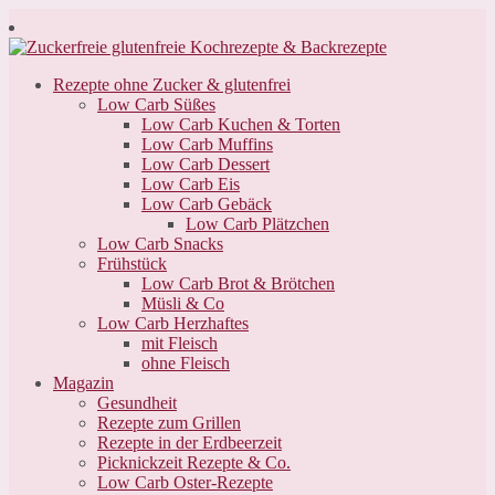
Zum
Inhalt
springen
Rezepte ohne Zucker & glutenfrei
Low Carb Süßes
Low Carb Kuchen & Torten
Low Carb Muffins
Low Carb Dessert
Low Carb Eis
Low Carb Gebäck
Low Carb Plätzchen
Low Carb Snacks
Frühstück
Low Carb Brot & Brötchen
Müsli & Co
Low Carb Herzhaftes
mit Fleisch
ohne Fleisch
Magazin
Gesundheit
Rezepte zum Grillen
Rezepte in der Erdbeerzeit
Picknickzeit Rezepte & Co.
Low Carb Oster-Rezepte