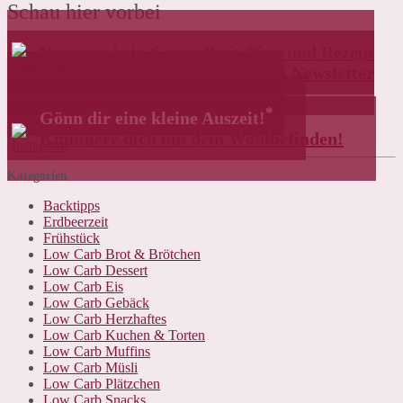
Schau hier vorbei
Verpasse kein Gesundheit-Tipp und Rezept
mehr! Melde dich direkt zu meinem Newsletter
an und erhalte ein Dankeschön!
*
Gönn dir eine kleine Auszeit!
Kümmere dich um dein Wohlbefinden!
Kategorien
Backtipps
Erdbeerzeit
Frühstück
Low Carb Brot & Brötchen
Low Carb Dessert
Low Carb Eis
Low Carb Gebäck
Low Carb Herzhaftes
Low Carb Kuchen & Torten
Low Carb Muffins
Low Carb Müsli
Low Carb Plätzchen
Low Carb Snacks