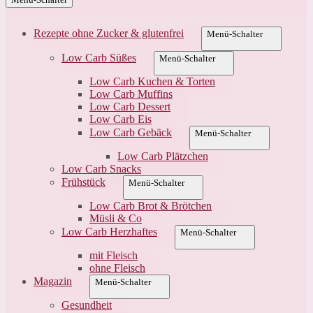
Rezepte ohne Zucker & glutenfrei
Menü-Schalter
Low Carb Süßes
Menü-Schalter
Low Carb Kuchen & Torten
Low Carb Muffins
Low Carb Dessert
Low Carb Eis
Low Carb Gebäck
Menü-Schalter
Low Carb Plätzchen
Low Carb Snacks
Frühstück
Menü-Schalter
Low Carb Brot & Brötchen
Müsli & Co
Low Carb Herzhaftes
Menü-Schalter
mit Fleisch
ohne Fleisch
Magazin
Menü-Schalter
Gesundheit