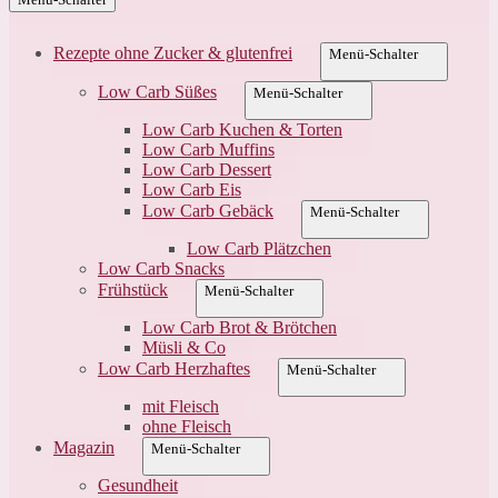
Rezepte ohne Zucker & glutenfrei
Menü-Schalter
Low Carb Süßes
Menü-Schalter
Low Carb Kuchen & Torten
Low Carb Muffins
Low Carb Dessert
Low Carb Eis
Low Carb Gebäck
Menü-Schalter
Low Carb Plätzchen
Low Carb Snacks
Frühstück
Menü-Schalter
Low Carb Brot & Brötchen
Müsli & Co
Low Carb Herzhaftes
Menü-Schalter
mit Fleisch
ohne Fleisch
Magazin
Menü-Schalter
Gesundheit