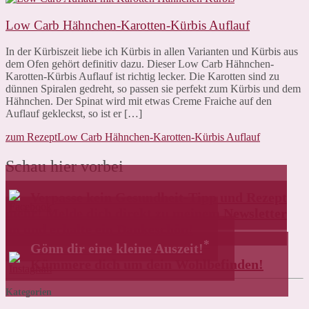
Low Carb Hähnchen-Karotten-Kürbis Auflauf
In der Kürbiszeit liebe ich Kürbis in allen Varianten und Kürbis aus
dem Ofen gehört definitiv dazu. Dieser Low Carb Hähnchen-
Karotten-Kürbis Auflauf ist richtig lecker. Die Karotten sind zu
dünnen Spiralen gedreht, so passen sie perfekt zum Kürbis und dem
Hähnchen. Der Spinat wird mit etwas Creme Fraiche auf den
Auflauf gekleckst, so ist er […]
zum Rezept
Low Carb Hähnchen-Karotten-Kürbis Auflauf
Schau hier vorbei
Verpasse kein Gesundheit-Tipp und Rezept
mehr! Melde dich direkt zu meinem Newsletter
an und erhalte ein Dankeschön!
*
Gönn dir eine kleine Auszeit!
Kümmere dich um dein Wohlbefinden!
Kategorien