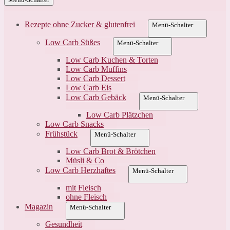
Rezepte ohne Zucker & glutenfrei
Menü-Schalter
Low Carb Süßes
Menü-Schalter
Low Carb Kuchen & Torten
Low Carb Muffins
Low Carb Dessert
Low Carb Eis
Low Carb Gebäck
Menü-Schalter
Low Carb Plätzchen
Low Carb Snacks
Frühstück
Menü-Schalter
Low Carb Brot & Brötchen
Müsli & Co
Low Carb Herzhaftes
Menü-Schalter
mit Fleisch
ohne Fleisch
Magazin
Menü-Schalter
Gesundheit