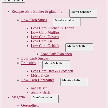
Rezepte ohne Zucker & glutenfrei
Menü-Schalter
Low Carb Süßes
Menü-Schalter
Low Carb Kuchen & Torten
Low Carb Muffins
Low Carb Dessert
Low Carb Eis
Low Carb Gebäck
Menü-Schalter
Low Carb Plätzchen
Low Carb Snacks
Frühstück
Menü-Schalter
Low Carb Brot & Brötchen
Müsli & Co
Low Carb Herzhaftes
Menü-Schalter
mit Fleisch
ohne Fleisch
Magazin
Menü-Schalter
Gesundheit