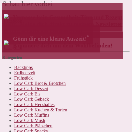
Schau hier vorbei
Verpasse kein Gesundheit-Tipp und Rezept
mehr! Melde dich direkt zu meinem Newsletter
an und erhalte ein Dankeschön!
*
Gönn dir eine kleine Auszeit!
Kümmere dich um dein Wohlbefinden!
Kategorien
Backtipps
Erdbeerzeit
Frühstück
Low Carb Brot & Brötchen
Low Carb Dessert
Low Carb Eis
Low Carb Gebäck
Low Carb Herzhaftes
Low Carb Kuchen & Torten
Low Carb Muffins
Low Carb Müsli
Low Carb Plätzchen
Low Carb Snacks